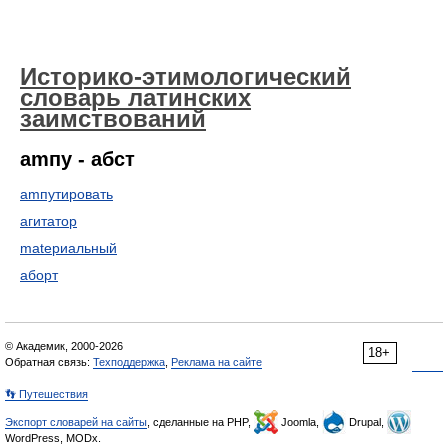
Историко-этимологический
словарь латинских
заимствований
amпу - абст
amпутировать
aгитатop
matериальный
аборт
© Академик, 2000-2026
18+
Обратная связь:
Техподдержка
,
Реклама на сайте
👣 Путешествия
Экспорт словарей на сайты
, сделанные на PHP,
Joomla,
Drupal,
WordPress, MODx.